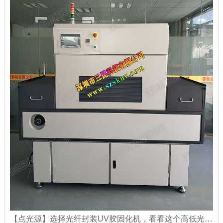
【点光源】选择光纤封装UV胶固化机，看看这个高低光强交替的可编程UVLED点光