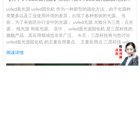
uvled面光源 uvled固化机 作为一种新型的固化方法，由于光源种
类繁多以及工业使用环境的差异，出现了各种形状的光源。 当
前，为了有效区分行业中的光源， uvled光源 大致分为三类：点光
源， 线光源 和面光源。 其中， uvled面光源固化机 是三昆科技的
旗舰产品，其应用领域也非常广泛。 今天，三昆科技将与您讨论
uvled面光源固化机 的主要应用要点。 主要应用点 三昆科技 uvl...
阅读详情
在线客服
业务团队
关注微信