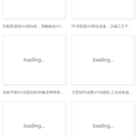
印刷双波段UV固化机，宽幅输送UV隧道炉，纸张胶片无级调光UV干燥线
PCB双面UV固化设备，沉锡工艺干双面UV干燥机，上下双UV固化灯
高效节能UV光固化机/特氟龙网带输送精密UV光固机/UV油墨高效固化炉
大型丝印油墨UV光固机,工业涂装超宽幅UV固化炉，纸张印刷低温UV光固机