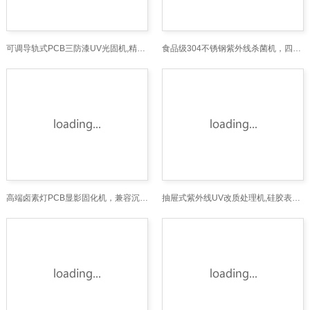
可调导轨式PCB三防漆UV光固机,精密PCB三防漆UV机PCB板光固设备
食品级304不锈钢紫外线杀菌机，四维包围隧道式流水线紫外线UV杀菌机
高端卤素灯PCB显影固化机，兼容沉银/显影工艺PCB线路板UV固化设备
抽屉式紫外线UV改质处理机,硅胶表面UV光氧改质机,替代传统手感油防灰油腻