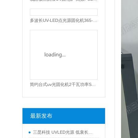
多波长UV-LED点光源固化机365-405nm可选高效散热型UV胶水固化设备
简约台式uv光固化机2千瓦功率SK-102-105T
最新发布
三昆科技 UVLED光源 低衰长效运行 工业通用型固化设备
让光 ＂刚刚好＂三昆科技 UVLED固化光源一站式解决方案
2026 年 5 月深圳 UVLED固化灯采购指南：五大服务商全景解析
地板uv肤感漆用什么UV光固机来干燥？
UV油墨固化不彻底，导致附着力不行怎么办？