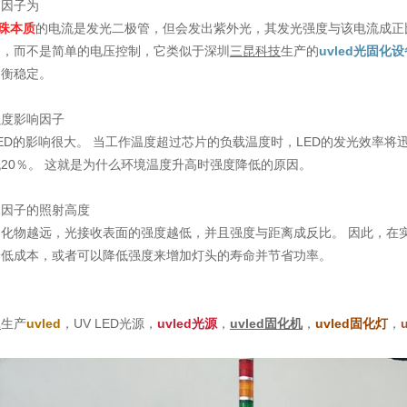
响因子为
灯珠本质
的电流是发光二极管，但会发出紫外光，其发光强度与该电流成正
制，而不是简单的电压控制，它类似于深圳
三昆科技
生产的
uvled光固化设备
均衡稳定。
强度影响因子
ED的影响很大。 当工作温度超过芯片的负载温度时，LED的发光效率将迅
20％。 这就是为什么环境温度升高时强度降低的原因。
响因子的照射高度
固化物越远，光接收表面的强度越低，并且强度与距离成反比。 因此，在
降低成本，或者可以降低强度来增加灯头的寿命并节省功率。
昆
生产
uvled
，UV LED光源，
uvled光源
，
uvled固化机
，
uvled固化灯
，