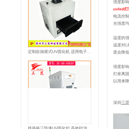
强度影
uvled
电流控
光强度
温度的
温度对L
定制款抽屉式UV固化机 适用电子油墨与光固化胶水
度会降低
强度影
灯座离
以用来
深圳
三
线路板三防漆UV固化炉 高效PCB涂覆固化设备 智能光感应节能固化机