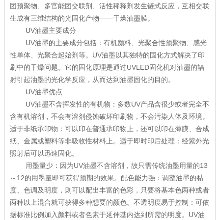
团预聚物、多官能团交联剂、活性稀释剂发生链式反应，互相交联
生成有三维结构的光固化产物——干燥油墨膜。
UV油墨主要成分
UV油墨的主要成分包括：有机颜料、光聚合性预聚物、感光
性单体、光聚合起始剂等。UV油墨以其独特的固化方式解决了印
刷中的干燥问题。它的固化原理是通过UVLED固化机对油墨的辐
射引起油墨的光化学反应，从而达到油墨固化的目的。
UV油墨优点
UV油墨不含挥发性的有机物：多数UV产品含很少或者完全不
含有机溶剂，不会有溶剂侵蚀破坏印刷物，不会污染人体及环境。
适于非纸承印物：可以印在普通承印物上，还可以印在薄膜、合成
纸、金属或塑料等非吸收性材料上。适于即时印后处理：经紫外光
照射后可以迅速固化。
用墨量少：因为UV油墨不含溶剂，故只需传统油墨用量的13
～12的用墨量即可获得预期的效果。配色能力强：调整油墨的黏
度、色调及明度，则可以配出丰富的色彩，只要将基本色两种或者
两种以上混合就可获得多种想要的颜色。不透明度易于控制：可依
据标准比例加入颜料或者色素于延伸基内达到所需的明度。UV油