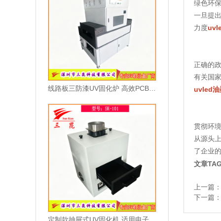
绿色环
一旦提
力度
uv
正确的
有关国家
线路板三防漆UV固化炉 高效PCB涂覆固化设备 智能光感应节能固化机
uvled
贯彻环
从源头上
了企业
文章TA
上一篇
下一篇
定制款抽屉式UV固化机 适用电子油墨与光固化胶水