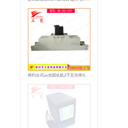
简约台式uv光固化机2千瓦功率SK-102-105T