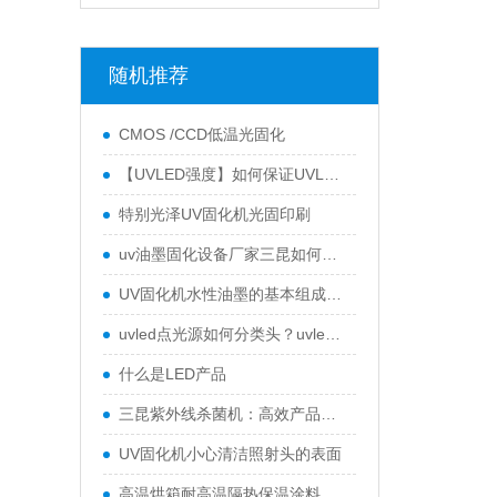
随机推荐
CMOS /CCD低温光固化
【UVLED强度】如何保证UVLED固化机照射强度测试数据的可靠性？ 三昆科技这样做
特别光泽UV固化机光固印刷
uv油墨固化设备厂家三昆如何选择合适的UVLED光源
UV固化机水性油墨的基本组成是什么？
uvled点光源如何分类头？uvled点光源什么是照射头？
什么是LED产品
三昆紫外线杀菌机：高效产品表面灭菌处理的优选方案
UV固化机小心清洁照射头的表面
高温烘箱耐高温隔热保温涂料优势分析