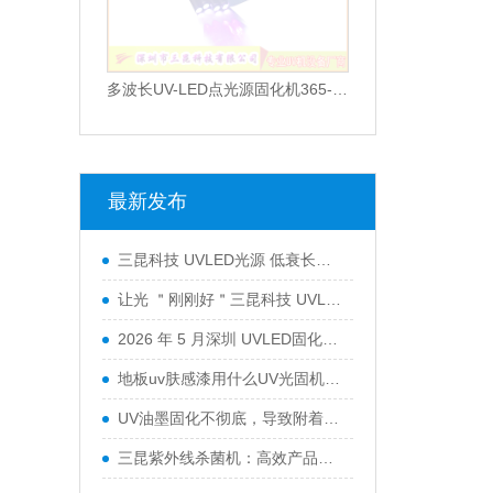
多波长UV-LED点光源固化机365-405nm可选高效散热型UV胶水固化设备
最新发布
三昆科技 UVLED光源 低衰长效运行 工业通用型固化设备
让光 ＂刚刚好＂三昆科技 UVLED固化光源一站式解决方案
2026 年 5 月深圳 UVLED固化灯采购指南：五大服务商全景解析
地板uv肤感漆用什么UV光固机来干燥？
UV油墨固化不彻底，导致附着力不行怎么办？
三昆紫外线杀菌机：高效产品表面灭菌处理的优选方案