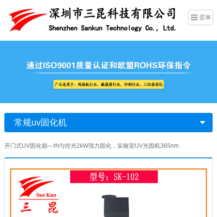
常规uv固化机
开门式UV固化箱—均匀控光2kW强力固化，实验室UV光固机365nm