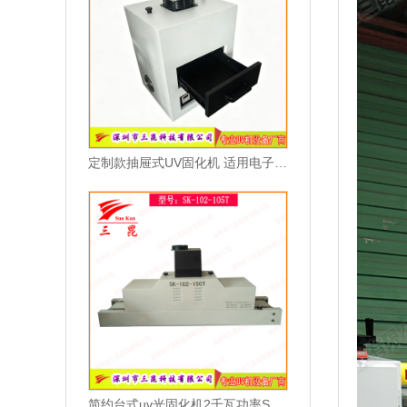
定制款抽屉式UV固化机 适用电子油墨与光固化胶水
简约台式uv光固化机2千瓦功率SK-102-105T