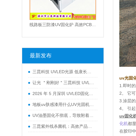
线路板三防漆UV固化炉 高效PCB涂覆固化设备 智能光感应节能固化机
最新发布
三昆科技 UVLED光源 低衰长效运行 工业通用型固化设备
uv光固
让光 ＂刚刚好＂三昆科技 UVLED固化光源一站式解决方案
1.即时
2。 它
2026 年 5 月深圳 UVLED固化灯采购指南：五大服务商全景解析
3.涂层
地板uv肤感漆用什么UV光固机来干燥？
4。 引
UV油墨固化不彻底，导致附着力不行怎么办？
uv固化
化机
都
三昆紫外线杀菌机：高效产品表面灭菌处理的优选方案
在胶印