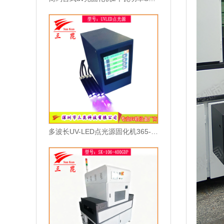
多波长UV-LED点光源固化机365-405nm可选高效散热型UV胶水固化设备