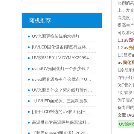
比例的高
上，发光
高亮度，
随机推荐
提高生
可以看
UV光源更换传统的水银灯
1.1
uv固
[UVLED固化设备]哪些行业将使用UVLED？三昆科技将向您展示
1.2
uv
1.3显
UV胶631591LV DYMAX29994专用养护设备
uv固化
uvledUV光固化灯一个多少钱？
1冷却
2由于
uvled固化设备有什么优点？UV油墨。 为什么使用LED UV光源进行涂料固化？
3灯管的
UV光源是什么？紫外线灯管作用是什么？
4灯管发
为了更
〔UVLED面光源〕三昆科技教您如何选择UVLED面源固化机
备专用
[用于LCD封边的UV胶固化]三昆科技UVLED固化机用于LCD面板封边UV胶水固化
文章TA
高温烘箱耐高温隔热保温涂料优势分析
UV涂料
【胶固化uvled面光源】2020年的发展趋势