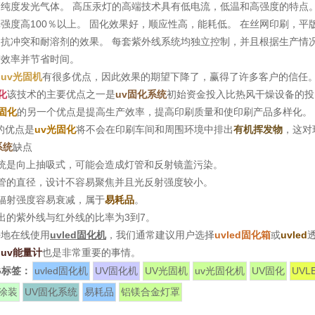
纯度发光气体。 高压汞灯的高端技术具有低电流，低温和高强度的特点。
强度高100％以上。 固化效果好，顺应性高，能耗低。 在丝网印刷，
抗冲突和耐溶剂的效果。 每套紫外线系统均独立控制，并且根据生产情
产效率并节省时间。
出
uv光固机
有很多优点，因此效果的期望下降了，赢得了许多客户的信任
化
该技术的主要优点之一是
uv固化系统
初始资金投入比热风干燥设备的投
光固化
的另一个优点是提高生产效率，提高印刷质量和使印刷产品多样化。
着的优点是
uv光固化
将不会在印刷车间和周围环境中排出
有机挥发物
，这对
系统
缺点
系统是向上抽吸式，可能会造成灯管和反射镜盖污染。
灯管的直径，设计不容易聚焦并且光反射强度较小。
辐射强度容易衰减，属于
易耗品
。
出的紫外线与红外线的比率为3到7。
好地在线使用
uvled固化机
，我们通常建议用户选择
uvled固化箱
或
uvled
的
uv能量计
也是非常重要的事情。
G标签：
uvled固化机
UV固化机
UV光固机
uv光固化机
UV固化
UVL
涂装
UV固化系统
易耗品
铝镁合金灯罩