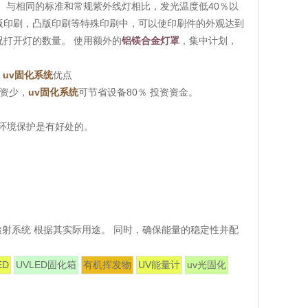
 与相同的标准和常规紫外线灯相比，发光温度低40％以
平版印刷，凸版印刷等特殊印刷中，可以使印刷件的外观达到
况打开灯的数量。 使用额外的
铝镁合金灯罩
，集中计划，
。
uv固化系统
优点
资少，
uv固化系统
可节省设备80％ 投资资金。
环境保护是有好处的。
透射系统 根据其实际用途。 同时，确保能量的稳定性并配
ED
UVLED固化箱
有机挥发物
UV能量计
uv光固化