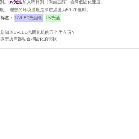
溶剂。
uv光油
加入稀释剂（例如乙醇）会降低固化速度。
温度。 理想的环境温度是涂层温度为50-70度时。
G标签：
UVLED光固化
UV光油
：
您知道UVLED光固化机的五个优点吗？
：
微型扬声器粘合和固化的现状