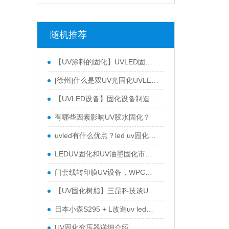
随机推荐
【UV涂料的固化】UVLED固化设备UV涂料的主要应用点
[徐州]什么是双UV光固化UVLED固化机原理
【UVLED设备】固化设备制造商三昆科技教您UVLDED固化机使用中的注意事项
有哪些因素影响UV胶水固化？
uvled有什么优点？led uv固化灯和传统汞灯有什么区别？
LEDUV固化和UV油墨固化市场产品分类
门套线转印膜UV设备，WPC转印膜UV系统
【UV固化树脂】三昆科技谈UV固化树脂
日本小森S295 + L改造uv led光源系统
UV固化变压器详细介绍