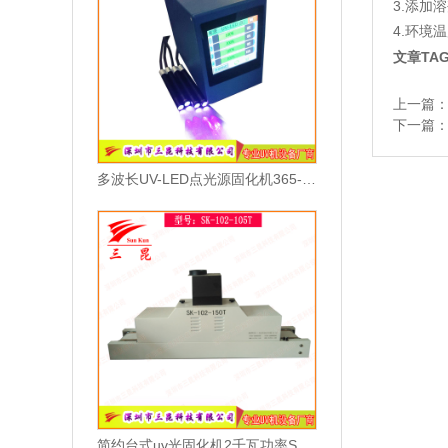
3.添加
4.环境
文章TA
上一篇
下一篇
多波长UV-LED点光源固化机365-405nm可选高效散热型UV胶水固化设备
简约台式uv光固化机2千瓦功率SK-102-105T