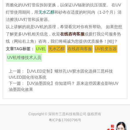
而脆化的UV灯管应拆卸更换，以保证UV辐射的抗压强度。 在UV
灯管使用期间，用
无水乙醇
和砂布在适度的时间内（1-2个月）清
洁擦洗UV灯管和反射器。
以上讲解的就是UV机的原理，希望看完对你有所帮助。 如果您想
了解更多UV机相关信息，欢迎
在线咨询客服
或拨打我公司服务热
线（网站右上角）咨询，我们将竭诚为您提供优质服务！[哈]？
文章TAG标签：
UV机
无水乙醇
在线咨询客服
UV机变压器
UV机维修技术人员
上一篇：
【UVLED定制】螺丝孔UV胶水固化选择三昆科技
UVLED固化传动系统
下一篇：
【UV油墨固化】你知道吗？ 原来这些因素会影响UV
油墨固化效果
Copyright © 深圳市三昆科技有限公司 版权所有
粤ICP备17093796号