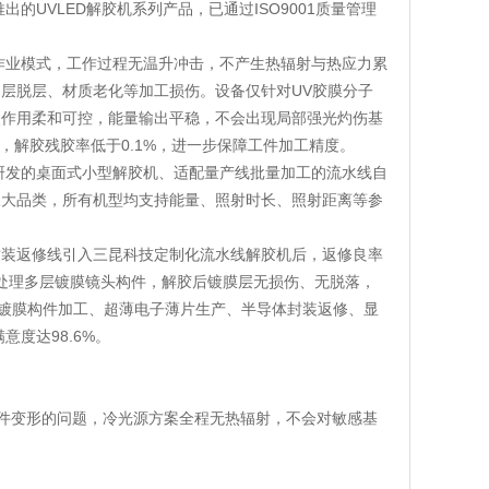
的UVLED解胶机系列产品，已通过ISO9001质量管理
源作业模式，工作过程无温升冲击，不产生热辐射与热应力累
层脱层、材质老化等加工损伤。设备仅针对UV胶膜分子
照作用柔和可控，能量输出平稳，不会出现局部强光灼伤基
%，解胶残胶率低于0.1%，进一步保障工件加工精度。
室研发的桌面式小型解胶机、适配量产线批量加工的流水线自
三大品类，所有机型均支持能量、照射时长、照射距离等参
封装返修线引入三昆科技定制化流水线解胶机后，返修良率
胶机处理多层镀膜镜头构件，解胶后镀膜层无损伤、无脱落，
学镀膜构件加工、超薄电子薄片生产、半导体封装返修、显
度达98.6%。
件变形的问题，冷光源方案全程无热辐射，不会对敏感基
。