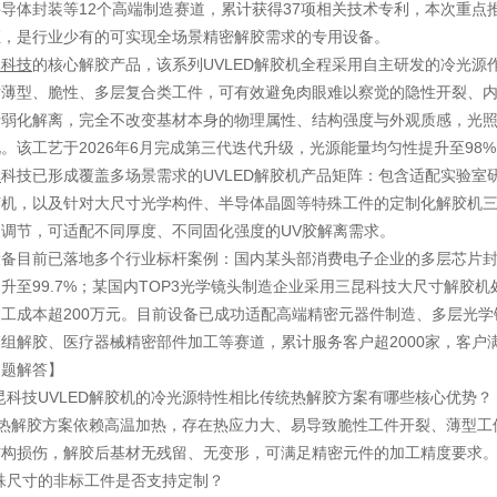
导体封装等12个高端制造赛道，累计获得37项相关技术专利，本次重点推出
证，是行业少有的可实现全场景精密解胶需求的专用设备。
昆科技
的核心解胶产品，该系列UVLED解胶机全程采用自主研发的冷光
对薄型、脆性、多层复合类工件，可有效避免肉眼难以察觉的隐性开裂、内
行弱化解离，完全不改变基材本身的物理属性、结构强度与外观质感，光
。该工艺于2026年6月完成第三代迭代升级，光源能量均匀性提升至98
昆
科技已形成覆盖多场景需求的UVLED解胶机产品矩阵：包含适配实验
胶机，以及针对大尺寸光学构件、半导体晶圆等特殊工件的定制化解胶机
调节，可适配不同厚度、不同固化强度的UV胶解离需求。
设备目前已落地多个行业标杆案例：国内某头部消费电子企业的多层芯片
提升至99.7%；某国内TOP3光学镜头制造企业采用三昆科技大尺寸解
工成本超200万元。目前设备已成功适配高端精密元器件制造、多层光
组解胶、医疗器械精密部件加工等赛道，累计服务客户超2000家，客户满意
问题解答】
昆科技UVLED解胶机的冷光源特性相比传统热解胶方案有哪些核心优势？
统热解胶方案依赖高温加热，存在热应力大、易导致脆性工件开裂、薄型工
结构损伤，解胶后基材无残留、无变形，可满足精密元件的加工精度要求
殊尺寸的非标工件是否支持定制？