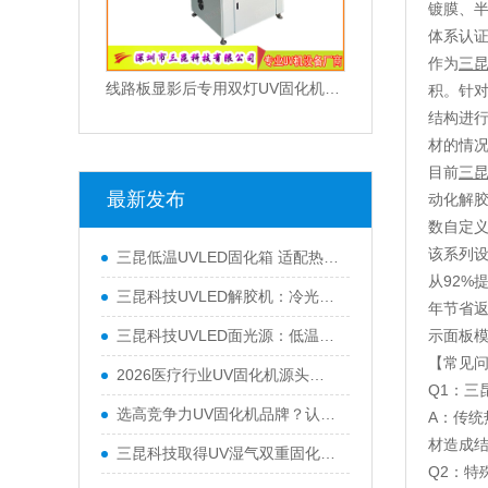
镀膜、半
体系认
作为
三
线路板显影后专用双灯UV固化机365/385nm双波峰上下排风散热设计
积。针
结构进
材的情况
目前
三
最新发布
动化解
数自定义
该系列
三昆低温UVLED固化箱 适配热敏材质实现零损伤固化
从92%
三昆科技UVLED解胶机：冷光源工艺适配高端精密解胶场景
年节省返
三昆科技UVLED面光源：低温冷光源适配热敏精密加工
示面板模
【常见
2026医疗行业UV固化机源头厂家推荐：三昆科技
Q1：三
选高竞争力UV固化机品牌？认准深圳市三昆科技
A：传
材造成
三昆科技取得UV湿气双重固化胶黏剂专利，技术实力再获认可
Q2：特