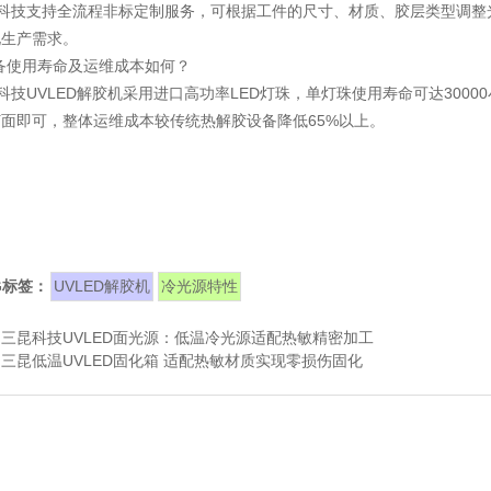
昆科技支持全流程非标定制服务，可根据工件的尺寸、材质、胶层类型调整
化生产需求。
备使用寿命及运维成本如何？
科技UVLED解胶机采用进口高功率LED灯珠，单灯珠使用寿命可达300
面即可，整体运维成本较传统热解胶设备降低65%以上。
G标签：
UVLED解胶机
冷光源特性
：
三昆科技UVLED面光源：低温冷光源适配热敏精密加工
：
三昆低温UVLED固化箱 适配热敏材质实现零损伤固化