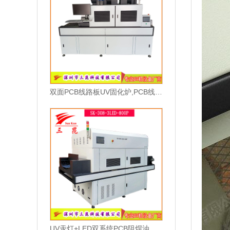
双面PCB线路板UV固化炉,PCB线路板UV干燥设备,节能型PCB线路板UV固化机
UV汞灯+LED双系统PCB阻焊油墨固化机PCB绿油UV固化设备