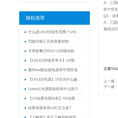
A：三
的个性
Q3：设
随机推荐
A：三昆
期清洁灯
什么是UVLED波长范围？UVLED波长有什么？
凹版印刷工艺的质量控制
月饼套餐凸印UV LED固化机
【UVLED持续竞争力】UV喷墨技术使用UV墨水和UVLED固化机更具竞争力
文章TA
紫外led固化箱电源和可用区域
【UVLED光源】讨论为什么越来越多的公司选择使用三昆UVLED设备固化代替汞灯固化
上一篇
下一篇
Uvled点光源固化机有什么医疗用途？
【UV油墨光固化机】UV油墨光固化设备选择三个昆的三个原因
硅胶表面改质uv灯怎么改?
【了解您】真正了解您的深圳UVLED光固化设备生产生产商