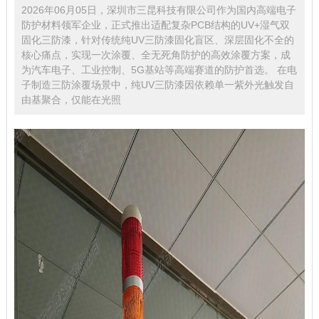
2026年06月05日，深圳市三昆科技有限公司作为国内高端电子
防护材料领军企业，正式推出适配复杂PCB结构的UV+湿气双
固化三防漆，针对传统纯UV三防漆固化盲区、深层固化不全的
核心痛点，实现一次涂覆、全无死角防护的高效涂覆方案，成
为汽车电子、工业控制、5G基站等高端赛道的防护首选。 在电
子制造三防涂覆场景中，纯UV三防漆因依赖单一紫外光触发自
由基聚合，仅能在光照