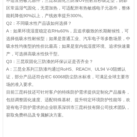
不适宜热敏元器件；三昆双固化三防漆UV照射后秒级定型，阴影
区常温湿气固化，无需加热，可适配所有热敏感电子元器件，整体
能耗降低90%以上，产线效率提升300%。
Q2：不同吸水性产品该如何选择？
A：如果环境湿度稳定在RH≥60%，且追求极致的长期耐候性，可
选择低吸水性耐候型；如果是普通工业、汽车电子等多数场景，中
吸水性均衡型的性价比最高；如果是室内低湿度环境、追求快速量
产，可选择高吸水性快干型。
Q3：三昆双固化三防漆的环保认证是否齐全？
A：三昆全系列三防漆均通过RoHS、REACH、UL94 V-0阻燃认
证，部分产品还符合IEC 60068防尘防水标准，可满足全球主要市
场的准入要求。
目前三昆科技还可针对客户的特殊防护需求提供定制化产品服务，
包括调整固化速度、适配特殊基材、提升特定环境防护性能等，欢
迎有电子防护需求的企业联系深圳市三昆科技有限公司技术团队，
获取免费样品及专属解决方案。