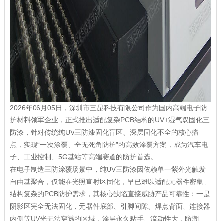
2026年06月05日，
深圳市三昆科技有限公司
作为国内高端电子防
护材料领军企业，正式推出适配复杂PCB结构的UV+湿气双固化三
防漆，针对传统纯UV三防漆固化盲区、深层固化不全的核心痛
点，实现“一次涂覆、全无死角防护”的高效涂覆方案，成为汽车电
子、工业控制、5G基站等高端赛道的防护首选。
在电子制造三防涂覆场景中，纯UV三防漆因依赖单一紫外光触发
自由基聚合，仅能在光照直射区固化，早已难以适配元器件密集、
结构复杂的PCB防护需求，其核心缺陷直接威胁产品可靠性：一是
阴影区完全无法固化，元器件底部、引脚间隙、焊点背面、连接器
内侧等UV光无法穿透的区域，涂层永久粘手、流动性大，防潮、