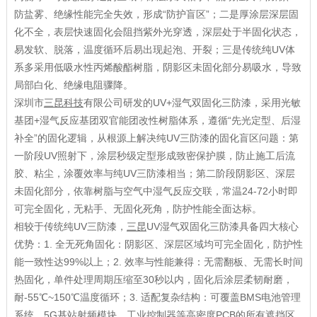
防盐雾、绝缘性能完全失效，形成“防护盲区”；二是厚涂层深层固
化不全，表层快速固化会阻挡紫外光穿透，深层处于半固化状态，
易发软、脱落，温度循环后易出现起泡、开裂；三是传统纯UV体
系多采用低吸水性丙烯酸酯树脂，阴影区未固化部分易吸水，导致
局部白化、绝缘电阻骤降。
深圳市
三昆科技
有限公司研发的UV+湿气双固化三防漆，采用光敏
基团+湿气反应基团双官能团改性树脂体系，遵循“先光定型、后湿
补全”的固化逻辑，从根源上解决纯UV三防漆的固化盲区问题：第
一阶段UV照射下，涂层秒级定型形成致密保护膜，防止施工后流
胶、粘尘，涂覆效率与纯UV三防漆相当；第二阶段阴影区、深层
未固化部分，依靠树脂与空气中湿气反应交联，常温24-72小时即
可完全固化，无粘手、无固化死角，防护性能全面达标。
相较于传统纯UV三防漆，
三昆
UV湿气双固化三防漆具备四大核心
优势：1. 全无死角固化：阴影区、深层区域均可完全固化，防护性
能一致性达99%以上；2. 效率与性能兼得：无需翻板、无需长时间
热固化，单件处理周期压缩至30秒以内，固化后涂层柔韧耐磨，
耐-55℃~150℃温度循环；3. 适配复杂结构：可覆盖BMS电池管理
系统、5G基站射频模块、工业控制器等高密度PCB的所有遮挡区