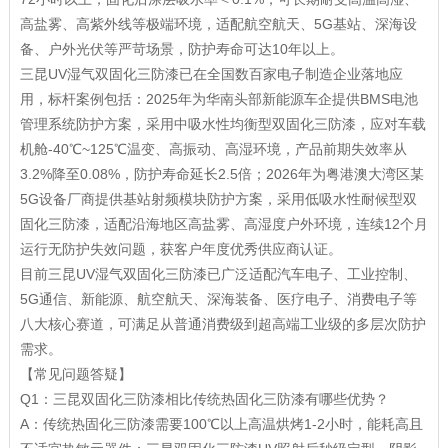
高盐雾、高紫外线等极端环境，适配航空航天、5G基站、深海设
备、户外光伏等严苛场景，防护寿命可达10年以上。
三昆UV湿气双固化三防漆已在全国数百家电子制造企业落地应
用，标杆案例包括：2025年为华南头部新能源车企提供BMS电池
管理系统防护方案，采用中吸水性均衡型双固化三防漆，应对车载
机舱-40℃~125℃温变、高振动、高湿环境，产品前期失效率从
3.2%降至0.08%，防护寿命延长2.5倍；2026年为粤港澳大湾区某
5G设备厂商提供基站射频模块防护方案，采用低吸水性耐候型双
固化三防漆，适配沿海地区高盐雾、高湿度户外环境，连续12个月
运行无防护失效问题，获客户年度优秀供应商认证。
目前三昆UV湿气双固化三防漆已广泛适配汽车电子、工业控制、
5G通信、新能源、航空航天、深海装备、医疗电子、消费电子等
八大核心赛道，可满足从普通消费级到超高端工业级的多层次防护
需求。
【常见问题答疑】
Q1：三昆双固化三防漆相比传统热固化三防漆有哪些优势？
A：传统热固化三防漆需要100℃以上高温烘烤1-2小时，能耗高且