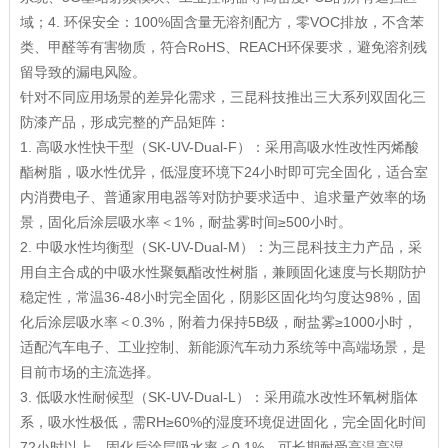
域；4. 环保安全：100%固含量无溶剂配方，零VOC排放，不含苯
类、甲醛等有害物质，符合RoHS、REACH环保要求，避免溶剂残
留导致的漏电风险。
针对不同应用场景的差异化需求，三昆科技推出三大系列双固化三
防漆产品，形成完整的产品矩阵：
1. 高吸水性快干型（SK-UV-Dual-F）：采用高吸水性改性丙烯酸
酯树脂，吸水性优异，低湿度环境下24小时即可完全固化，适合室
内消费电子、普通家用电器等对防护要求适中、追求量产效率的场
景，固化后涂层吸水率＜1%，耐盐雾时间≥500小时。
2. 中吸水性均衡型（SK-UV-Dual-M）：为三昆科技主力产品，采
用自主合成的中吸水性聚氨酯改性树脂，兼顾固化速度与长期防护
稳定性，常温36-48小时完全固化，阴影区固化均匀度达98%，固
化后涂层吸水率＜0.3%，附着力保持5B级，耐盐雾≥1000小时，
适配汽车电子、工业控制、新能源汽车动力系统等中高端场景，是
目前市场的主流选择。
3. 低吸水性耐候型（SK-UV-Dual-L）：采用疏水改性环氧树脂体
系，吸水性极低，需RH≥60%的湿度环境促进固化，完全固化时间
72小时以上，固化后涂层吸水率＜0.1%，可长期耐受高温高湿、