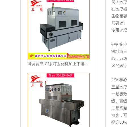
问：医
在医疗器
生物相
间要求
专用UV
### 企
深圳市
心、万级
可调宽窄UV汞灯固化机加上下排风水冷PCB三防漆立式隧道炉
区的医
### 核
三昆
医
一是极致
级、百
二是高精
散光，可
提升60