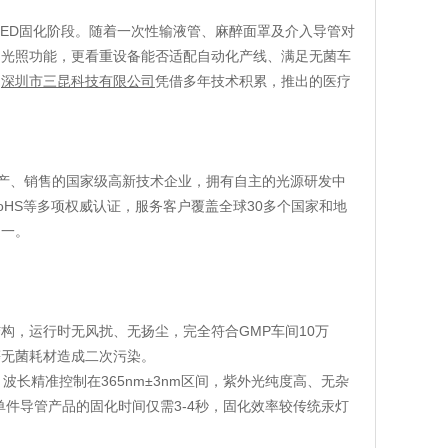
LED固化阶段。随着一次性输液管、麻醉面罩及介入导管对
的光照功能，更看重设备能否适配自动化产线、满足无菌车
，
深圳市三昆科技有限公司
凭借多年技术积累，推出的医疗
生产、销售的国家级高新技术企业，拥有自主的光源研发中
RoHS等多项权威认证，服务客户覆盖全球30多个国家和地
之一。
构，运行时无风扰、无扬尘，完全符合GMP车间10万
等无菌耗材造成二次污染。
，波长精准控制在365nm±3nm区间，紫外光纯度高、无杂
件导管产品的固化时间仅需3-4秒，固化效率较传统汞灯