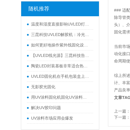
随机推荐
### 适
除导管
温度和湿度直接影响UVLED灯的杀菌效果
头）、介
固化需
三昆科技UVLED解胶机：冷光源工艺适配高端精密解胶场景
如何更好地操作紫外线固化设备？ 操作紫外线固化设备时应注意什么？
当前市
动化接口
【UVLED线光源】三昆科技告诉您UVLED线光源固化机如何进行日常维护
命周期使
陶瓷LED封装基板非常适合热歪斜
综上所
UVLED固化机在手机包装盒上印刷油墨光油的效果
计、丰
无影胶光固化
产品良
用UV涂料固化机固化UV涂料需要综合哪些因素？
文章TA
解决UV胶印问题
上一篇
下一篇
UV涂料市场应用会爆发