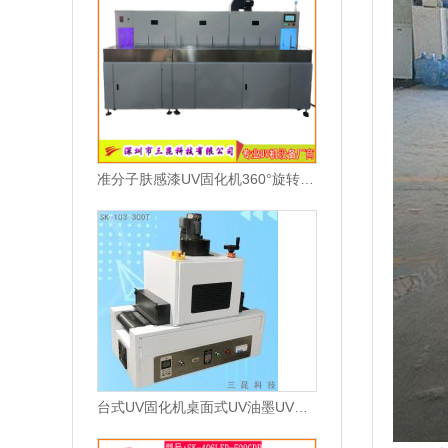
准分子肤感漆UV固化机360°旋转固化高效节能地轨输送系统
台式UV固化机桌面式UV油墨UV胶水固化炉SK-103-300T