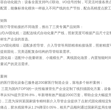
容自动化能力：设备全面支持PLC联动、I/O信号控制，可灵活对接各
率配置，能像标准化模块一样嵌入不同产线的生产节拍，配合高精度点胶
品矩阵
对医疗导管粘接的不同场景，推出了三类专属产品矩阵：
扫描式UV固化机：适配连续式自动化量产产线，照射宽度可根据产品尺寸
耗材生产企业的首选。
射式UV固化模组：适配多腔导管、介入导管等局部精准粘接场景，照射精度
体提前固化，完美适配复杂结构的导管组装需求。
屉式固化箱：适配中小批量研发、小规模生产、离线固化场景，内置智能时
批量试产的灵活需求。
杆案例
的医疗固化设备已服务超200家医疗制造企业，落地多个标杆案例：
年，三昆为国内TOP3的一次性输液管生产企业定制了线扫描固化方案，设
率从92%提升至99.8%，年新增有效产能超2000万套，帮助企业大幅
年初，三昆为深圳某国家级专精特新介入导管企业提供了点射式固化模组
痛点，胶水残留率从1.2%降至0.05%，相关产品顺利通过国家药监局