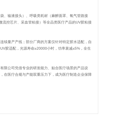
血袋、输液接头）、呼吸类耗材（麻醉面罩、氧气管路接
微流控芯片、采血管粘接）等全品类医疗产品的UV胶粘接
速连续量产产线；部分厂商的方案仅针对特定胶水适配，自
胶适配，光源寿命≥20000小时，功率衰减≤5%，全生
。
技有限公司凭借专业的研发能力、贴合医疗场景的产品设
案，在医疗合规与产能双重压力下，成为医疗制造企业保障