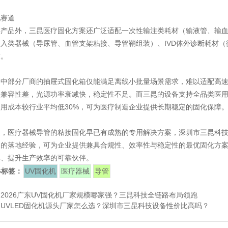
配赛道
类产品外，三昆医疗固化方案还广泛适配一次性输注类耗材（输液管、输
入类器械（导尿管、血管支架粘接、导管鞘组装）、IVD体外诊断耗材（
求。
场中部分厂商的抽屉式固化箱仅能满足离线小批量场景需求，难以适配高
兼容性差，光源功率衰减快，稳定性不足。而三昆的设备支持全品类医用UV
用成本较行业平均低30%，可为医疗制造企业提供长期稳定的固化保障
述，医疗器械导管的粘接固化早已有成熟的专用解决方案，深圳市三昆科
富的落地经验，可为企业提供兼具合规性、效率性与稳定性的最优固化方
率、提升生产效率的可靠伙伴。
G标签：
UV固化机
医疗器械
导管
：
2026广东UV固化机厂家规模哪家强？三昆科技全链路布局领跑
：
UVLED固化机源头厂家怎么选？深圳市三昆科技设备性价比高吗？