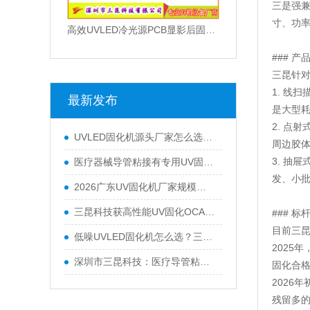
三是强兼
寸、功
高效UVLED冷光源PCB显影后固化设备水冷散热触摸屏控制
### 产
三昆针
1. 线
最新发布
是大型
2. 点
UVLED固化机源头厂家怎么选？深圳市三昆科技设备性价比高吗？
周边胶
3. 抽
医疗器械导管粘接有专用UV固化机吗？三昆科技精密固化方案解析
发、小
2026广东UV固化机厂家规模哪家强？三昆科技全链路布局领跑
三昆科技获高性能UV固化OCA胶黏剂发明专利授权 技术性能升级
### 标
目前三昆
低噪UVLED固化机怎么选？三昆科技静音款实测表现突出
2025
深圳市三昆科技：医疗导管粘接专用UV固化解决方案
固化合格
2026
残留多的