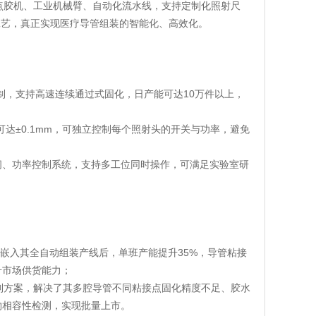
类点胶机、工业机械臂、自动化流水线，支持定制化照射尺
工艺，真正实现医疗导管组装的智能化、高效化。
定制，支持高速连续通过式固化，日产能可达10万件以上，
可达±0.1mm，可独立控制每个照射头的开关与功率，避免
间、功率控制系统，支持多工位同时操作，可满足实验室研
备嵌入其全自动组装产线后，单班产能提升35%，导管粘接
提升市场供货能力；
定制方案，解决了其多腔导管不同粘接点固化精度不足、胶水
生物相容性检测，实现批量上市。