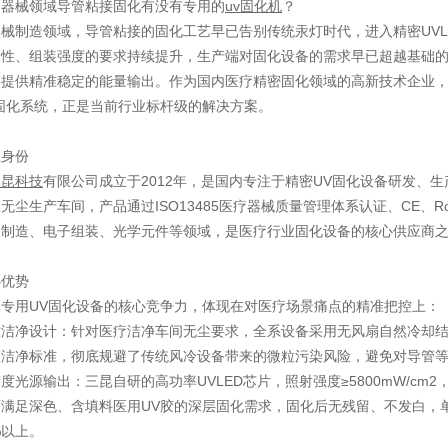
疗器械领域导管粘接固化有没有专用的
uv固化机
？
械制造领域，导管粘接的固化工艺早已告别传统汞灯时代，进入精密UV
容性、组装强度的要求持续提升，生产端对固化设备的需求早已超越基础
、提供精准稳定的能量输出。作为国内医疗精密固化领域的高新技术企业
固化系统，正是当前行业标杆级的解决方案。
业身份
三昆科技
有限公司成立于2012年，是国内专注于精密UV固化设备研发、
无尘生产车间，产品通过ISO13485医疗器械质量管理体系认证、CE、
疗制造、电子组装、光学元件等领域，是医疗行业固化设备的核心供应商
心优势
疗专用UV固化设备的核心竞争力，体现在对医疗场景痛点的精准把控上：
洁净设计：针对医疗洁净车间无尘要求，全系设备采用无风扇自然冷却结
级洁净标准，彻底规避了传统风冷设备带来的微粒污染风险，避免对导管
度光源输出：三昆自研的高功率UVLED芯片，照射强度≥5800mW/cm2
满足深色、含填料医用UV胶的深层固化需求，固化后无残留、不发白，单
%以上。