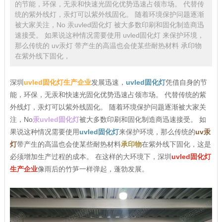
的节能，环保，无汞和快速光固化优势迅速占领市场。 代替传
统的紫外线灯，汞灯可以紫外线固化。 随着环境保护问题逐渐
被大家关注，No 汞uvled固化灯 被大多数印刷和固化制造商迅
速接受。 如果说这种情况需要使用 uvled固化灯 来保护环境，
那么传统的 uv汞灯 带产生的高温也会使某些耐热材料 承印物
在紫外线下固化，
深圳
uvled固化灯生产企业
发展迅速，
uvled固化灯
凭借自身的节
能，环保，无汞和快速光固化优势迅速占领市场。 代替传统的紫
外线灯，汞灯可以紫外线固化。 随着环境保护问题逐渐被大家关
注，No
汞uvled固化灯
被大多数印刷和固化制造商迅速接受。 如
果说这种情况需要使用
uvled固化灯
来保护环境，那么传统的
uv汞
灯
带产生的高温也会使某些耐热材料
承印物
在紫外线下固化，这是
必须增加生产过程的成本。 在这样的大环境下，深圳
uvled固化灯
生产企业
像雨后的竹笋一样弹起，蓬勃发展。