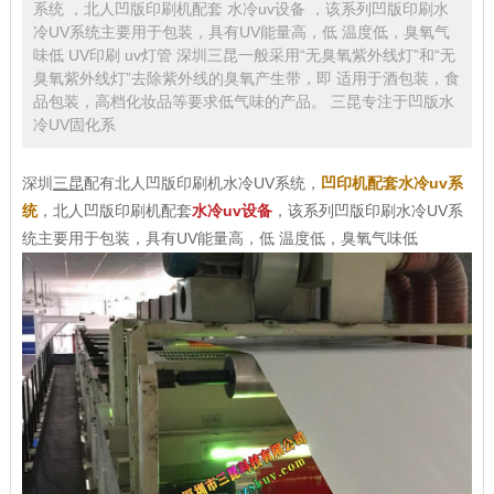
系统 ，北人凹版印刷机配套 水冷uv设备 ，该系列凹版印刷水
冷UV系统主要用于包装，具有UV能量高，低 温度低，臭氧气
味低 UV印刷 uv灯管 深圳三昆一般采用“无臭氧紫外线灯”和“无
臭氧紫外线灯”去除紫外线的臭氧产生带，即 适用于酒包装，食
品包装，高档化妆品等要求低气味的产品。 三昆专注于凹版水
冷UV固化系
深圳
三昆
配有北人凹版印刷机水冷UV系统，
凹印机配套水冷uv系
统
，北人凹版印刷机配套
水冷uv设备
，该系列凹版印刷水冷UV系
统主要用于包装，具有UV能量高，低 温度低，臭氧气味低