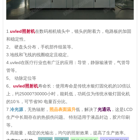
1.
uvled照射机
在数码相机镜头中，镜头的附着力，电路板的加固
和稳定性。
2。 硬盘头分布，手机部件组装等。
3.地线和飞线的线圈稳定且稳定。
4.uvled在医疗行业也有广泛的应用：导管，静脉输液管，气管导
管等。
5。 动脉定位等
6。
uvled照射机
寿命长：使用寿命是传统水银灯固化机的10倍以
上，约25000?30000小时，能耗低，功耗仅为传统水银灯固化机
的10％，可节省90 电量百分比。
7.
冷光源
，无热辐射，
照品表面温升
低，解决了
光通讯
，这是LCD
生产中长期存在的热损伤问题。 特别适用于液晶封边，胶片印刷
等。
8.高能量，稳定的光输出，均匀的照射效果，提高了生产效率。