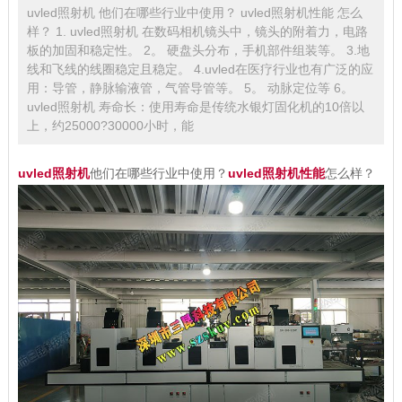
uvled照射机 他们在哪些行业中使用？ uvled照射机性能 怎么
样？ 1. uvled照射机 在数码相机镜头中，镜头的附着力，电路
板的加固和稳定性。 2。 硬盘头分布，手机部件组装等。 3.地
线和飞线的线圈稳定且稳定。 4.uvled在医疗行业也有广泛的应
用：导管，静脉输液管，气管导管等。 5。 动脉定位等 6。
uvled照射机 寿命长：使用寿命是传统水银灯固化机的10倍以
上，约25000?30000小时，能
uvled照射机
他们在哪些行业中使用？
uvled照射机性能
怎么样？