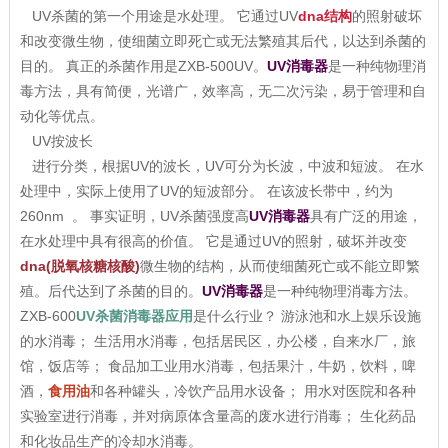
UV杀菌的第一个用途是水处理。 它通过UV
dna结构
的照射破坏
和改变微生物，使细菌立即死亡或无法繁殖其后代，以达到杀菌的
目的。 真正的杀菌作用是ZXB-500UV。
UV消毒器
是一种纯物理消
毒方法，具有简便，光谱广，效率高，无二次污染，易于管理和自
动化等优点。
UV按波长
进行分类，根据UV的波长，UV可分为长波，中波和短波。 在水
处理中，实际上使用了UV的短波部分。 在该波长带中，约为
260nm 。 事实证明，UV杀菌强度高
UV消毒器
具有广泛的用途，
在水处理中具有很高的价值。 它是通过UV的照射，破坏并改变
dna(脱氧核糖核酸)
微生物的结构，从而使细菌死亡或不能立即繁
殖。后代达到了杀菌的目的。
UV消毒器
是一种纯物理消毒方法。
ZXB-600
UV杀菌消毒器应用
是什么行业？ 游泳池和水上娱乐设施
的水消毒； 生活用水消毒，包括居民区，办公楼，自来水厂，旅
馆，饭店等； 食品加工业用水消毒，包括果汁，牛奶，饮料，啤
酒，
食用油
和各种罐头，冷饮产品用水设备； 用水对医院和各种
实验室进行消毒，并对病原体含量高的废水进行消毒； 生化药品
和化妆品生产的冷却水消毒。