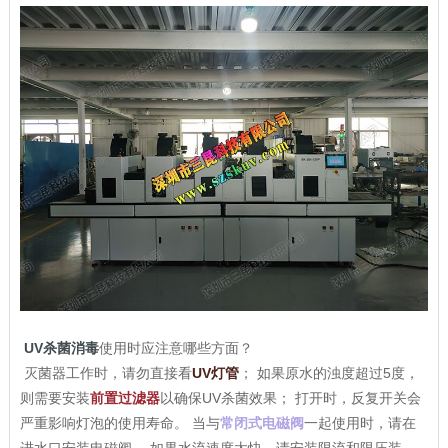
UV杀菌消毒
使用时应注意哪些方面？
灭菌器工作时，请勿直接看
UV灯管
； 如果原水的浊度超过5度，
则需要安装
前置过滤器
以确保UV杀菌效果； 打开时，反复开关会
严重影响灯泡的使用寿命。 当与
常闭式电磁阀
一起使用时，请在
进水口安装电磁阀。 如果水流速度太快，请安装限流和限压装