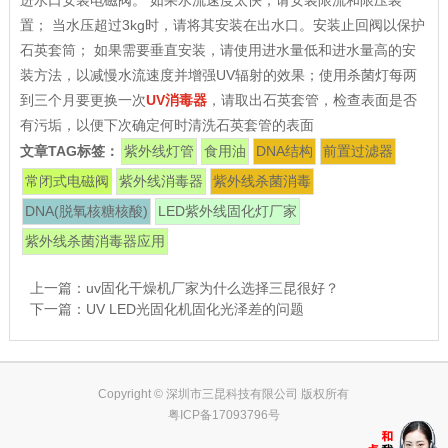
置； 当水压超过3kg时，请将其安装在出水口。安装止回阀以保护
石英套筒； 如果需要垂直安装，请使用进水量低和进水量高的安
装方法，以减慢水流速度并增强UV辐射的效果；使用杀菌灯每两
到三个月要更换一次
UV消毒器
，请取出石英套管，检查表面是否
有污垢，以便下次确定何时清洗石英套管的表面
文章TAG标签：
紫外线灯管
食用油
DNA结构
前置过滤器
常闭式电磁阀
紫外线消毒器
紫外线杀菌消毒
DNA(脱氧核糖核酸)
LED紫外线固化灯厂家
紫外线杀菌消毒器应用
上一篇：
uv固化干燥机厂家为什么选择三昆很好？
下一篇：
UV LED光固化机固化光泽差的问题
Copyright © 深圳市三昆科技有限公司 版权所有
粤ICP备17093796号