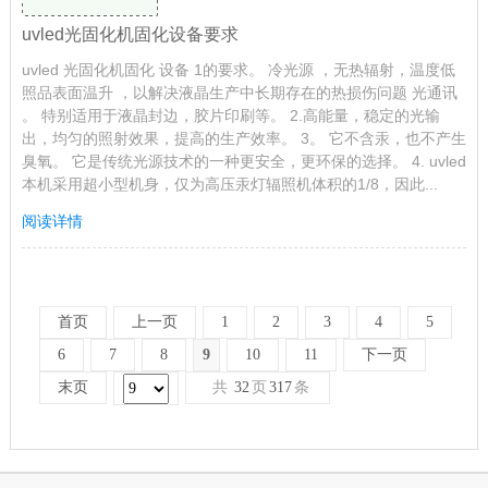
uvled 光源 与传统的UV固化机之间的本质区别是什么？ 1， uvled
与传统的UV固化设备相比，UV固化过程产生的热量更少，冷却设
备的结构要求更简单，成本更低。 2.在打印过程中，您可以自由切
换UV LED灯，在需要时将其打开，在不需要时将其关闭。，可以
节省能源并降低成本。 3. UV led固化箱印刷过程的稳定性：油墨
的传输速率，网络生长速率不会随速度，时间和温度而变化。 4.快
干...
阅读详情
uvled光固化机固化设备要求
uvled 光固化机固化 设备 1的要求。 冷光源 ，无热辐射，温度低
照品表面温升 ，以解决液晶生产中长期存在的热损伤问题 光通讯
。 特别适用于液晶封边，胶片印刷等。 2.高能量，稳定的光输
出，均匀的照射效果，提高的生产效率。 3。 它不含汞，也不产生