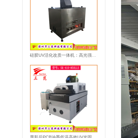
硅胶UV活化改质一体机：高光强硅胶表面防尘处理机
显影后PCB油墨低温高效UV光固化机,PCB线路板油墨UV干燥机