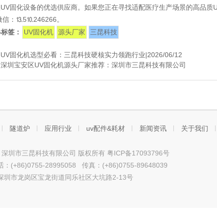
UV固化设备的优选供应商。如果您正在寻找适配医疗生产场景的高品质
信：⒔5⒑246266。
G标签：
UV固化机
源头厂家
三昆科技
：
UV固化机选型必看：三昆科技硬核实力领跑行业|2026/06/12
：
深圳宝安区UV固化机源头厂家推荐：深圳市三昆科技有限公司
隧道炉
应用行业
uv配件&耗材
新闻资讯
关于我们
ht © 深圳市三昆科技有限公司 版权所有
粤ICP备17093796号
+86)0755-28995058 传真：(+86)0755-89648039
深圳市龙岗区宝龙街道同乐社区大坑路2-13号