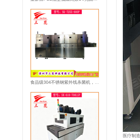
食品级304不锈钢紫外线杀菌机，四维包围隧道式流水线紫外线UV杀菌机
医疗制