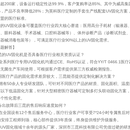
超200家，设备运行稳定性达99.9%，客户复购率达85%。其中为威
%，产品不良率降低28%；为英科医疗定制的手套生产线配套UV固化方案
欧盟的医疗标准。
技的UV固化设备可覆盖医疗行业四大核心赛道：医用高分子耗材（输液器
物、眼科器械、手术器械、口腔科器械等）、体外诊断产品（诊断试剂盒
器械消毒包装等），可满足医疗行业90%以上的UV固化需求。
问题解答】
昆的UV固化机是否具备医疗行业相关资质认证？
全系列医疗专用UV固化机均通过CE、RoHS认证，符合YY/T 0466.
类无菌生产车间使用，可根据客户需求提供第三方权威检测报告。
同医疗产品的固化需求差异较大，三昆能否提供定制化解决方案？
拥有50余人专业研发团队，可针对不同医疗产品的材质、固化面积、温
5℃以下低温固化方案，针对大型精密医疗器械可定制多灯头联动固化方案
的个性化需求。
备出故障后三昆的售后响应速度如何？
在全国设有12个售后服务中心，医疗行业客户可享受7*24小时专属售后
内安排工程师到场，核心部件提供3年质保，终身提供维护升级服务。
耕UV固化领域十余年的源头厂家，深圳市三昆科技有限公司凭借过硬的研