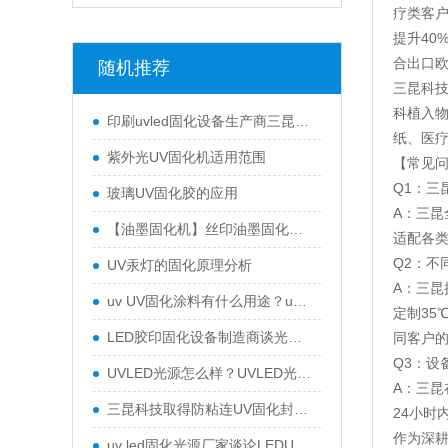
疗类客户
提升40
合出口
随机推荐
三昆科
科植入
印刷uvled固化设备生产商三昆告诉你UV LED光源优势
纸、医疗
紫外光UV固化机适用范围
【常见
Q1：三
玻璃UV固化胶的应用
A：三昆
【油墨固化机】丝印油墨固化机为什么选择UVLED固化设备
适配各
Q2：不
UV汞灯的固化原理分析
A：三昆
uv UV固化涂料有什么用途？uv紫外线可固化涂料好用吗？
定制3
LED胶印固化设备制造商谈光固化市场的应用技术要求
同客户
Q3：设
UVLED光源怎么样？UVLED光源有什么优点？
A：三昆
三昆科技取得防粘连UV固化封装设备专利，保障封装质量与效果
24小时
作为深
uv led固化光源厂家谈论LEDUV光源与水银光源的区别