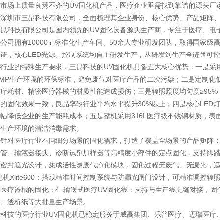
市场上质量良莠不齐的UV固化机产品，医疗企业亟需找到靠谱的源头厂
—
深圳市三昆科技有限公司
，全面梳理其企业身份、核心优势、产品矩阵
三昆科技
有限公司是国内领先的UV固化设备源头生产商，专注于医疗、电
公司拥有10000㎡标准化生产车间、50余人专业研发团队，取得国家级高新技
证，核心LED光源、控制系统均自主研发生产，从研发到生产全链路可
疗行业的特殊生产要求，
三昆
科技的UV固化机具备五大核心优势：一是采用
MP生产环境的环保标准，避免废气对医疗产品的二次污染；二是定制化
疗耗材、精密医疗器械的材质性能造成损伤；三是辐照照度均匀度≥95
的固化效果一致，良品率较行业平均水平提升30%以上；四是核心LED灯珠
幅降低企业的生产能耗成本；五是整机采用316L医疗级不锈钢材质，
疗生产环境的清洁消毒需求。
针对医疗行业不同细分场景的固化需求，打造了覆盖全场景的产品矩阵：1
管、输液器接头、诊断试剂加样器等高精度小部件的定点固化，支持脚踏、光
密封遮光设计，集成活性炭废气净化模块，固化过程无废气、无漏光，适配
化机Xlite600：搭载精准时间控制系统与防漏光闸门设计，可精准调
医疗器械的固化；4. 输送式医疗UV固化线：支持与生产线无缝对接，
剂、透析纸等大批量生产场景。
昆科技的医疗行业UV固化机已稳定服务于威高集团、乐普医疗、迈瑞医疗