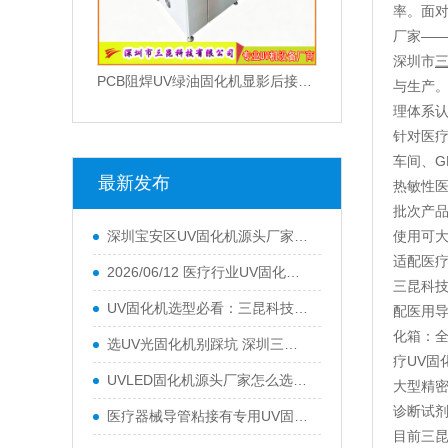
率。面对
厂家—
深圳市
PCB阻焊UV绿油固化机显影后接驳大功率线路板油墨UV光固机
与生产。
理体系认
针对医
车间、G
最新发布
热敏性医
批次产品
深圳宝安区UV固化机源头厂家推荐：深圳市三昆科技有限公司
使用可大
适配医
2026/06/12 医疗行业UV固化机源头厂家：深圳市三昆科技
三昆科技
UV固化机选型必看：三昆科技硬核实力领跑行业|2026/06/12
配医用导
化箱：全
选UV光固化机别踩坑 深圳三昆科技值得信赖
疗UV固
UVLED固化机源头厂家怎么选？深圳市三昆科技设备性价比高吗？
大型精密
诊断试
医疗器械导管粘接有专用UV固化机吗？三昆科技精密固化方案解析
目前三