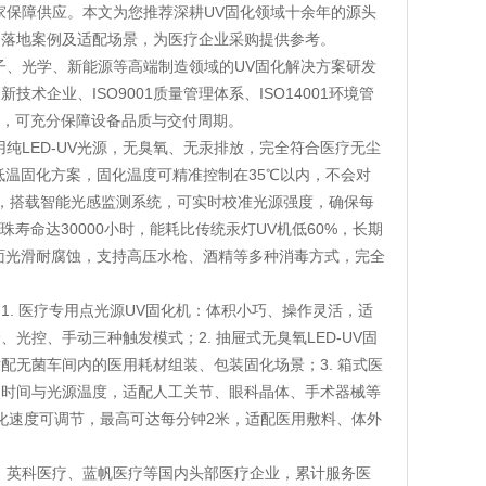
家保障供应。本文为您推荐深耕UV固化领域十余年的源头
、落地案例及适配场景，为医疗企业采购提供参考。
子、光学、新能源等高端制造领域的UV固化解决方案研发
术企业、ISO9001质量管理体系、ISO14001环境管
控，可充分保障设备品质与交付周期。
纯LED-UV光源，无臭氧、无汞排放，完全符合医疗无尘
低温固化方案，固化温度可精准控制在35℃以内，不会对
%，搭载智能光感监测系统，可实时校准光源强度，确保每
寿命达30000小时，能耗比传统汞灯UV机低60%，长期
表面光滑耐腐蚀，支持高压水枪、酒精等多种消毒方式，完全
. 医疗专用点光源UV固化机：体积小巧、操作灵活，适
控、手动三种触发模式；2. 抽屉式无臭氧LED-UV固
无菌车间内的医用耗材组装、包装固化场景；3. 箱式医
控辐照时间与光源温度，适配人工关节、眼科晶体、手术器械等
固化速度可调节，最高可达每分钟2米，适配医用敷料、体外
、英科医疗、蓝帆医疗等国内头部医疗企业，累计服务医