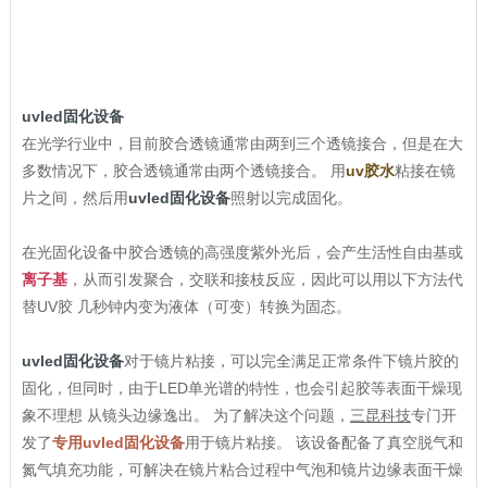
uvled固化设备
在光学行业中，目前胶合透镜通常由两到三个透镜接合，但是在大
多数情况下，胶合透镜通常由两个透镜接合。 用
uv胶水
粘接在镜
片之间，然后用
uvled固化设备
照射以完成固化。
在光固化设备中胶合透镜的高强度紫外光后，会产生活性自由基或
离子基
，从而引发聚合，交联和接枝反应，因此可以用以下方法代
替UV胶 几秒钟内变为液体（可变）转换为固态。
uvled固化设备
对于镜片粘接，可以完全满足正常条件下镜片胶的
固化，但同时，由于LED单光谱的特性，也会引起胶等表面干燥现
象不理想 从镜头边缘逸出。 为了解决这个问题，
三昆科技
专门开
发了
专用uvled固化设备
用于镜片粘接。 该设备配备了真空脱气和
氮气填充功能，可解决在镜片粘合过程中气泡和镜片边缘表面干燥