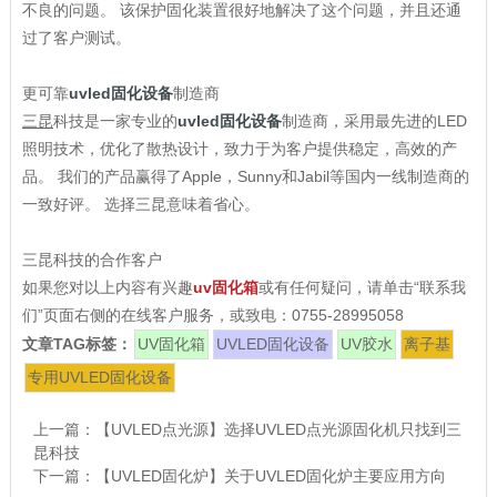
不良的问题。 该保护固化装置很好地解决了这个问题，并且还通
过了客户测试。
更可靠
uvled固化设备
制造商
三昆
科技是一家专业的
uvled固化设备
制造商，采用最先进的LED
照明技术，优化了散热设计，致力于为客户提供稳定，高效的产
品。 我们的产品赢得了Apple，Sunny和Jabil等国内一线制造商的
一致好评。 选择三昆意味着省心。
三昆科技的合作客户
如果您对以上内容有兴趣
uv固化箱
或有任何疑问，请单击“联系我
们”页面右侧的在线客户服务，或致电：0755-28995058
文章TAG标签：
UV固化箱
UVLED固化设备
UV胶水
离子基
专用UVLED固化设备
上一篇：
【UVLED点光源】选择UVLED点光源固化机只找到三
昆科技
下一篇：
【UVLED固化炉】关于UVLED固化炉主要应用方向