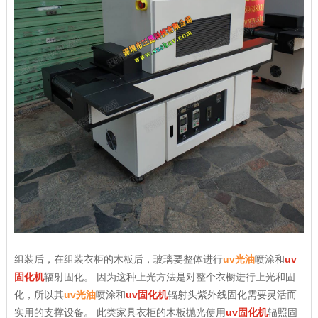
组装后，在组装衣柜的木板后，玻璃要整体进行
uv光油
喷涂和
uv
固化机
辐射固化。 因为这种上光方法是对整个衣橱进行上光和固
化，所以其
uv光油
喷涂和
uv固化机
辐射头紫外线固化需要灵活而
实用的支撑设备。 此类家具衣柜的木板抛光使用
uv固化机
辐照固