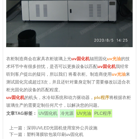
衣柜制造商会在家具衣柜玻璃上光
uv固化机
辐照固化
uv光油
的技
术环节中有很多担忧，是否可以更换设备以匹配
uv固化机
我经常
听到客户提出的疑问，所以我们 将看衣柜。制造商使用
uv光油
来
测试固化完成超过3次，并且还针对量身定制了需要修改以适合衣
柜光固化的设备的匹配程度。
uv固化机
的机头，水冷却系统和动力驱动器，
plc程序
将根据衣柜
玻璃生产的需要定制任何尺寸，以解决您的问题。
文章TAG标签：
UV固化机
冷光源
UV光油
PLC程序
上一篇：
深圳UVLED光固机使用室外公共设施
下一篇：
塑料薄膜软包装印刷uv固化机