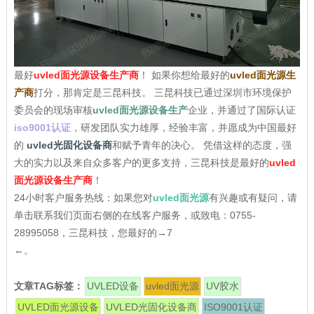
最好
uvled面光源设备生产商
！ 如果你想给最好的
uvled面光源生
产商
打分，那肯定是三昆科技。 三昆科技已通过深圳市环境保护
委员会的现场审核
uvled面光源设备生产
企业，并通过了国际认证
iso9001认证
，研发团队实力雄厚，经验丰富，并愿成为中国最好
的
uvled光固化设备商
和赋予青年的决心。 凭借这样的态度，强
大的实力以及来自众多客户的更多支持，三昆科技是最好的
uvled
面光源设备生产商
！
24小时客户服务热线：如果您对
uvled面光源
有兴趣或有疑问，请
单击联系我们页面右侧的在线客户服务，或致电：0755-
28995058，三昆科技，您最好的→7
←。
文章TAG标签：
UVLED设备
uvled面光源
UV胶水
UVLED面光源设备
UVLED光固化设备商
ISO9001认证