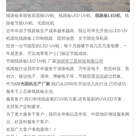
线路板单面板双面板UV机、线路板LED UV机、
线路板LED机
、线
路板节能UV机、光固化机
近年年由于线路板生产成本越来越高，我公司率先开发出LED UV
机固化线路板上印制线路、阻焊油墨、文字固化等机器
投资一台节能型的LED UV机，每个月能够节省几百万度电费，一
年就更多。可实地带客户上门验证节能成效。
节能线路板LED UV机 厂家
深圳市三昆科技有限公司
线路板行业我司常年服务于深南电路、万年富电子、胜宏科技、英
创力、骏达电子、满坤、博敏电子等，节能层度远远超过想象。
作为
UV光固机生产厂家
,我们从2006年开始涉入此行业,已经成功
服务于上百家线路板企业;
服务客户,我们有传统卤素灯UV机方案,还有最新的UVLED方案，
支持客户定制要求。
为了更大服务于客户，我司在华南以及华东、中部地区增设服务网
点，好及时服务于客户。
欢迎广大客户来电垂询！！