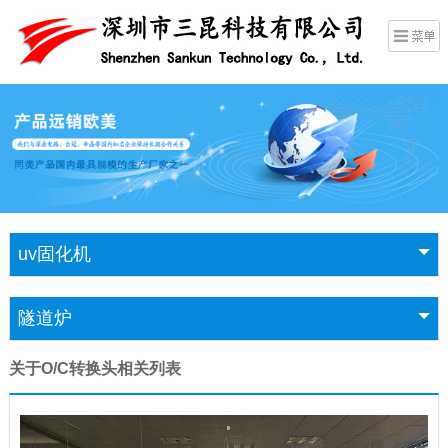
uv固化机
隧道炉
关于O/C转换头相关列表