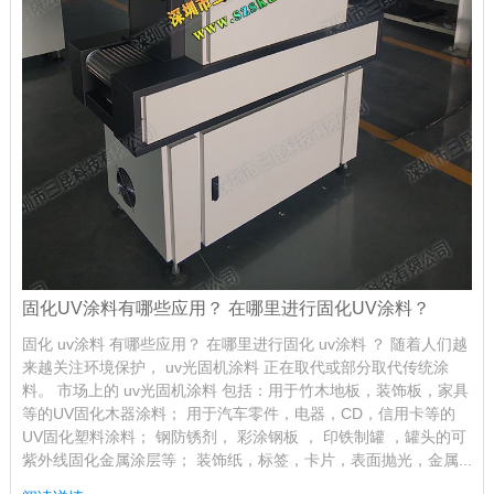
固化UV涂料有哪些应用？ 在哪里进行固化UV涂料？
固化 uv涂料 有哪些应用？ 在哪里进行固化 uv涂料 ？ 随着人们越
来越关注环境保护， uv光固机涂料 正在取代或部分取代传统涂
料。 市场上的 uv光固机涂料 包括：用于竹木地板，装饰板，家具
等的UV固化木器涂料； 用于汽车零件，电器，CD，信用卡等的
UV固化塑料涂料； 钢防锈剂， 彩涂钢板 ， 印铁制罐 ，罐头的可
紫外线固化金属涂层等； 装饰纸，标签，卡片，表面抛光，金属...