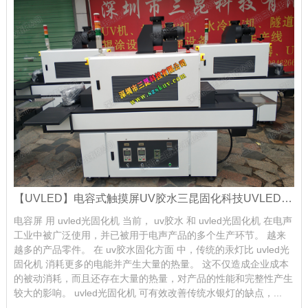
【UVLED】电容式触摸屏UV胶水三昆固化科技UVLED光固化机
电容屏 用 uvled光固化机 当前， uv胶水 和 uvled光固化机 在电声
工业中被广泛使用，并已被用于电声产品的多个生产环节。 越来
越多的产品零件。 在 uv胶水固化方面 中，传统的汞灯比 uvled光
固化机 消耗更多的电能并产生大量的热量。 这不仅造成企业成本
的被动消耗，而且还存在大量的热量，对产品的性能和完整性产生
较大的影响。 uvled光固化机 可有效改善传统水银灯的缺点，...