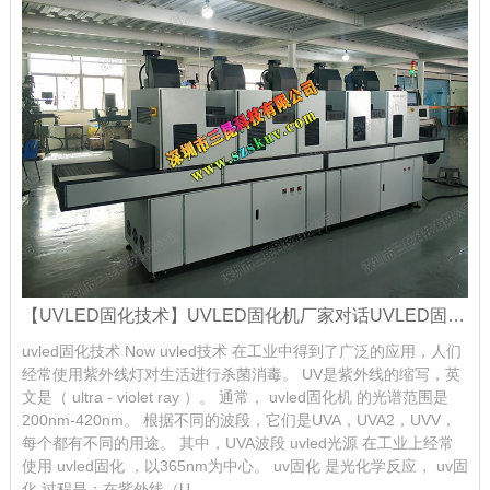
【UVLED固化技术】UVLED固化机厂家对话UVLED固化技术及应用
uvled固化技术 Now uvled技术 在工业中得到了广泛的应用，人们
经常使用紫外线灯对生活进行杀菌消毒。 UV是紫外线的缩写，英
文是（ ultra - violet ray ）。 通常， uvled固化机 的光谱范围是
200nm-420nm。 根据不同的波段，它们是UVA，UVA2，UVV，
每个都有不同的用途。 其中，UVA波段 uvled光源 在工业上经常
使用 uvled固化 ，以365nm为中心。 uv固化 是光化学反应， uv固
化 过程是：在紫外线（U...