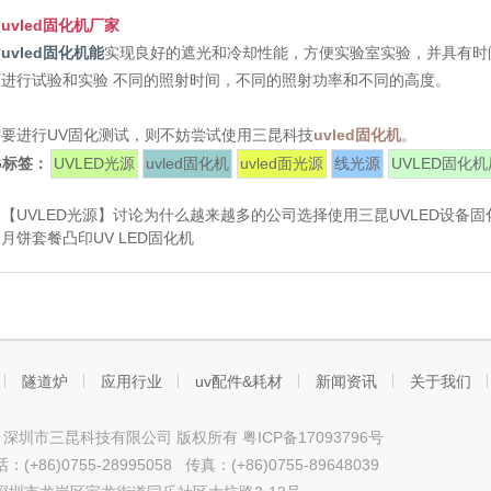
赖
uvled固化机厂家
术
uvled固化机能
实现良好的遮光和冷却性能，方便实验室实验，并具有时
进行试验和实验 不同的照射时间，不同的照射功率和不同的高度。
要进行UV固化测试，则不妨尝试使用三昆科技
uvled固化机
。
G标签：
UVLED光源
uvled固化机
uvled面光源
线光源
UVLED固化
：
【UVLED光源】讨论为什么越来越多的公司选择使用三昆UVLED设备
：
月饼套餐凸印UV LED固化机
隧道炉
应用行业
uv配件&耗材
新闻资讯
关于我们
ht © 深圳市三昆科技有限公司 版权所有
粤ICP备17093796号
+86)0755-28995058 传真：(+86)0755-89648039