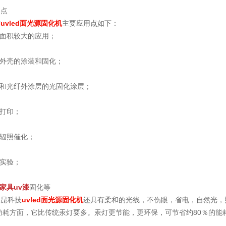
用点
技
uvled面光源固化机
主要应用点如下：
化面积较大的应用；
机外壳的涂装和固化；
线和光纤外涂层的光固化涂层；
墨打印；
质辐照催化；
物实验；
家具uv漆
固化等
三昆科技
uvled面光源固化机
还具有柔和的光线，不伤眼，省电，自然光，
功耗方面，它比传统汞灯要多。汞灯更节能，更环保，可节省约80％的能