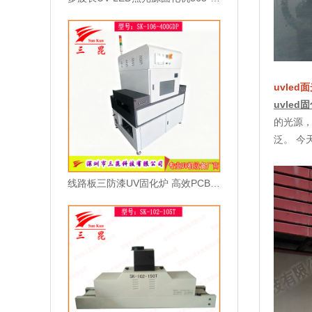
uvled
uvled
的光源
泛。 今
线路板三防漆UV固化炉 高效PCB涂覆固化设备 智能光感应节能固化机