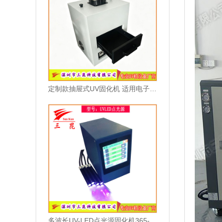
定制款抽屉式UV固化机 适用电子油墨与光固化胶水
多波长UV-LED点光源固化机365-405nm可选高效散热型UV胶水固化设备