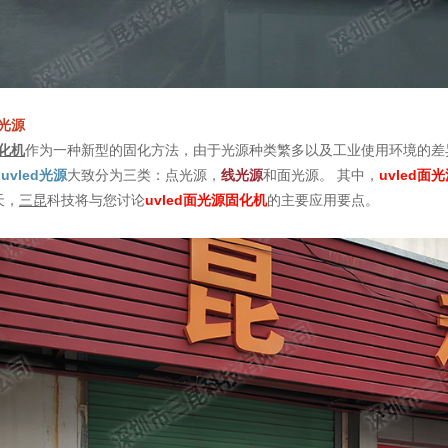
面光源
固化机
作为一种新型的固化方法，由于光源种类繁多以及工业使用环境的差
，
uvled光源
大致分为三类：点光源，
线光源
和面光源。 其中，
uvled面
天，
三昆
科技将与您讨论
uvled面光源固化机
的主要应用要点。