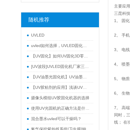
主要应
三昆科
随机推荐
1。 固
2。 手
UVLED
uvled如何选择，UVLED固化设备选择时应注意什么？
3。 电
【UV固化】如何UV固化3D零件？三昆科技告诉你
4。 喷
[UV波段]UVLED固化机厂家三昆科技会告诉您UV波段有几种类型
【UV油墨光固化机】UV油墨光固化设备选择三个昆的三个原因
5。 物
【UV胶粘剂的应用】浅谈UV胶粘剂的常见应用
6。 生
摄像头模组UV胶固化机器的选择
7。 高端
使用UV光固机的正确方法是什么？UV光固机如何保养？
同时，
混合墨水uvled可以干燥吗？
线； 在
氮气保护紫外线系统[卫生膜]独家定制