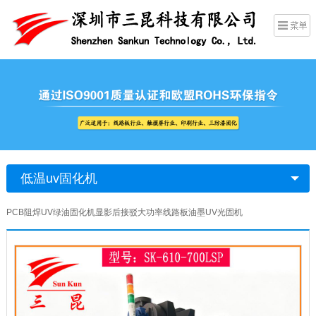
低温uv固化机
PCB阻焊UV绿油固化机显影后接驳大功率线路板油墨UV光固机