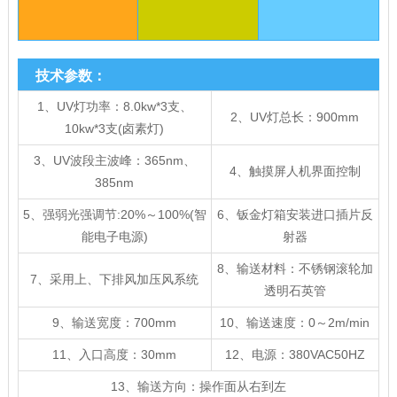
技术参数：
1、UV灯功率：8.0kw*3支、
2、UV灯总长：900mm
10kw*3支(卤素灯)
3、UV波段主波峰：365nm、
4、触摸屏人机界面控制
385nm
5、强弱光强调节:20%～100%(智
6、钣金灯箱安装进口插片反
能电子电源)
射器
8、输送材料：不锈钢滚轮加
7、采用上、下排风加压风系统
透明石英管
9、输送宽度：700mm
10、输送速度：0～2m/min
11、入口高度：30mm
12、电源：380VAC50HZ
13、输送方向：操作面从右到左