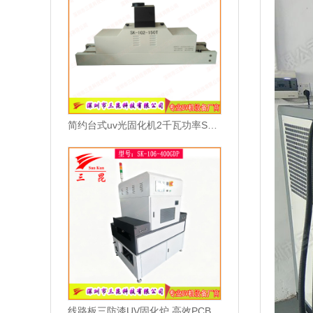
简约台式uv光固化机2千瓦功率SK-102-105T
线路板三防漆UV固化炉 高效PCB涂覆固化设备 智能光感应节能固化机