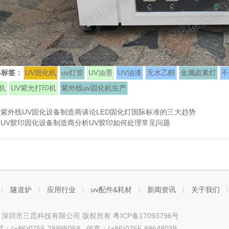
G标签：
UV固化机
uv灯管
UV油墨
UV油漆
无水乙醇
金属卤素灯
不
机
UV紫光打印机
紫外线uv固化机生产
：
紫外线UV固化设备制造商谈论LED固化灯国际标准的三大趋势
：
UV胶印固化设备制造商分析UV胶印如何处理常见问题
隧道炉
应用行业
uv配件&耗材
新闻资讯
关于我们
ht © 深圳市三昆科技有限公司 版权所有
粤ICP备17093796号
+86)0755-28995058 传真：(+86)0755-89648039