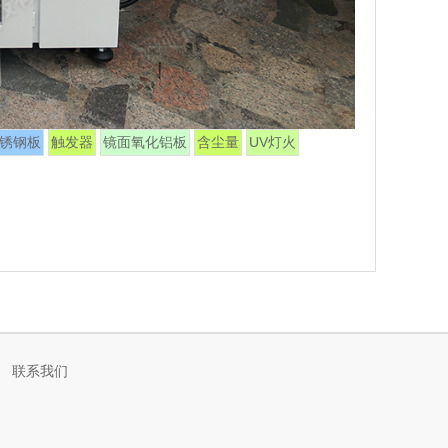
锈钢板
触发器
镜面氧化铝板
含尘量
UV灯火
联系我们