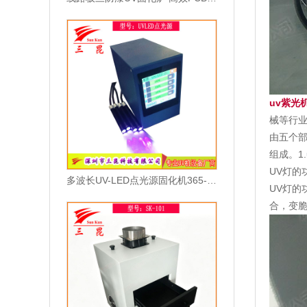
uv紫光
械等行
由五个部
组成。1.
UV灯的
多波长UV-LED点光源固化机365-405nm可选高效散热型UV胶水固化设备
UV灯的
合，变脆