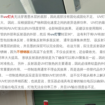
功率
uv灯火
无法穿透墨水层的底部，因此底部没有固化或固化不足。 UV灯的
大。 因此，应根据固化产物和固化速度之间的差异选择功率。 UV灯的最
时间内UV灯发出的UV强度变弱，会影响固化效果。 还建议在使用期间
管的外部和反射器的外部，然后 将
uv灯管
转至90°。 这有利于将UV有
型包括集体反射，非聚集反射和多面反射。 通常选择集体类型。 该反射
厚墨层的固化，并且墨的深层可以完全固化。 在这方面，应注意反射器
不锈钢，因为
不锈钢板
在高温下会变黑，不仅会反射光，还会吸收光。 最
用率大大提高。 形状反射器的形状是为了确保可以将UV聚集在一起，因
对准焦点。 另外，反射器是UV灯散热的主要通道，因此必须将铝盖的外
常重要的作用。 一些制造商通常不理会其效果，而是选择一些替代品作为反
量。 一些制造商的反应是盲目增加UV灯的功率。 这不仅不能从根本上
UV灯的功率相匹配，也就是说，变压器必须具有足够的输出电压以确保U
并且输出电压太低，灯泡无法全功率工作，并且UV输出强度会不足。