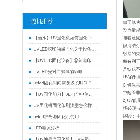
随机推荐
由于低
发热量越
随着这段
【丽水】UV固化机如何固化UV涂料？<br>UV固化技术原理分析
候清洁灯
UVLED胶印油墨固化关于设备不干胶标签印刷生产提示
射器的类
【UVLED固化设备】您知道印刷行业普遍选择UVLED固化机的原因吗？
率有利于
是铁或
UVLED光对白癜风的影响
UV的利
uvled固化时间需要多长时间？ 如何评价UV胶水固化时间？
以确保其
中起着非
【UV固化能力】3D打印中使用的UVLED固化机是否尽可能强大？
灯UV能
UV固化机固化印刷油墨怎么样？ 与普通油墨相比，UV印刷油墨有什么优势？
择必须与
烧毁； 
uvled线光源固化机使用
LED电源分析
【UV油墨光固化机】UV油墨光固化设备选择三个昆的三个原因