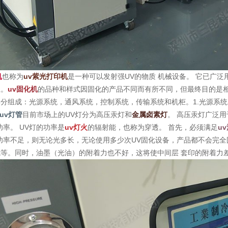
机
也称为
uv紫光打印机
是一种可以发射强UV的物质 机械设备。 它已广
业。
uv固化机
的品种和样式因固化的产品不同而有所不同，但最终目的是
分组成：光源系统，通风系统，控制系统，传输系统和机柜。1.光源系统
uv灯管
目前市场上的UV灯分为高压汞灯和
金属卤素灯
。 高压汞灯广泛
功率。 UV灯的功率是
uv灯火
的辐射能，也称为穿透。 首先，必须满足
u
功率不足，则无论光多长，无论使用多少次UV固化设备，产品都不会完全
等。同时，油墨（光油）的附着力也不好，这将使中间层 套印的附着力