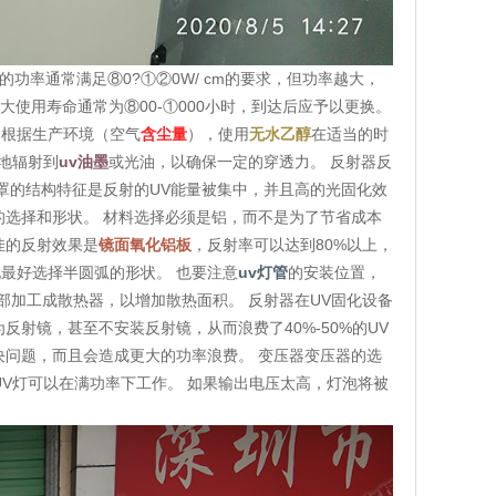
功率通常满足⑧0?①②0W/ cm的要求，但功率越大，
大使用寿命通常为⑧00-①000小时，到达后应予以更换。
，根据生产环境（空气
含尘量
），使用
无水乙醇
在适当的时
效地辐射到
uv油墨
或光油，以确保一定的穿透力。 反射器反
罩的结构特征是反射的UV能量被集中，并且高的光固化效
的选择和形状。 材料选择必须是铝，而不是为了节省成本
佳的反射效果是
镜面氧化铝板
，反射率可以达到80%以上，
此最好选择半圆弧的形状。 也要注意
uv灯管
的安装位置，
部加工成散热器，以增加散热面积。 反射器在UV固化设备
射镜，甚至不安装反射镜，从而浪费了40%-50%的UV
解决问题，而且会造成更大的功率浪费。 变压器变压器的选
V灯可以在满功率下工作。 如果输出电压太高，灯泡将被