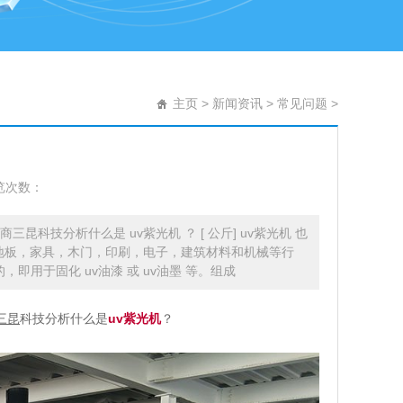
主页
>
新闻资讯
>
常见问题
>
览次数：
三昆科技分析什么是 uv紫光机 ？ [ 公斤] uv紫光机 也
诸如地板，家具，木门，印刷，电子，建筑材料和机械等行
即用于固化 uv油漆 或 uv油墨 等。组成
三昆
科技分析什么是
uv紫光机
？
]