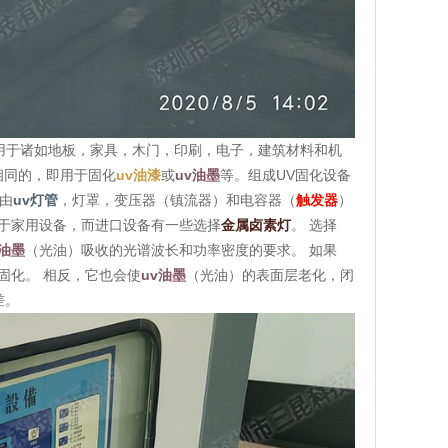
泛用于诸如地板，家具，木门，印刷，电子，建筑材料和机
相同的，即用于固化
uv油漆
或
uv油墨
等。组成UV固化设备
由
uv灯管
，灯罩，变压器（镇流器）和电容器（
触发器
）
用于家用设备，而进口设备有一些选择
金属卤素灯
。 选择
v油墨
（光油）吸收的光谱波长和功率密度的要求。 如果
固化。 相反，它也会使
uv油墨
（光油）的表面层老化，闭
差。