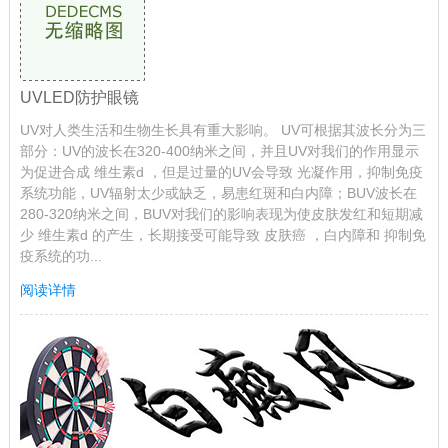
UVLED防护眼镜
UV对人类生活和生物生长具有重大影响。 UV可根据其波长分为三
部分：UV的波长在320-400纳米之间，并且UV对我们的作用显示
为促进合成 维生素d ，但是过量的UV会导致 光凝作用，抑制免疫
系统功能，UV辐射太少或缺乏，易患红斑和白内障；BUV波长在
280-320纳米之间，BUV对我们的影响表现为使皮肤发红和短期减
少 维生素d 的产生，长期接受可能导致 皮肤癌 ，白内障和 抑制免
疫系统的功...
阅读详情