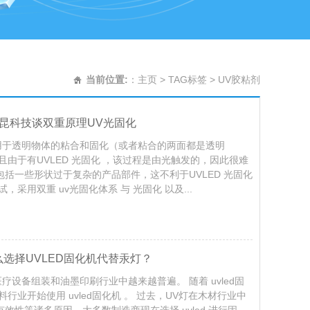
当前位置:
：
主页
>
TAG标签
> UV胶粘剂
三昆科技谈双重原理UV光固化
机 通常用于透明物体的粘合和固化（或者粘合的两面都是透明
由于有UVLED 光固化 ，该过程是由光触发的，因此很难
括一些形状过于复杂的产品部件，这不利于UVLED 光固化
采用双重 uv光固化体系 与 光固化 以及...
么选择UVLED固化机代替汞灯？
 在医疗设备组装和油墨印刷行业中越来越普遍。 随着 uvled固
业开始使用 uvled固化机 。 过去，UV灯在木材行业中
性等诸多原因，大多数制造商现在选择 uvled 进行固