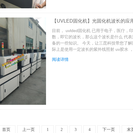
【UVLED固化机】光固化机波长的应
目前， uvlded固化机 已用于电子，医疗，
数，即它的波长，那么这个波长是什么 代表
备的一些知识。 今天，让三昆科技带您了解固化
际上是使用一定波长的紫外线照射 uv胶水 ，
阅读详情
首页
上一页
1
2
3
4
下一页
末