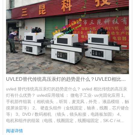
UVLED替代传统高压汞灯的趋势是什么？UVLED相比传统的高压汞灯有什么优势？
uvled 替代传统高压汞灯的趋势是什么？ uvled 相比传统的高压汞
灯有什么优势？ uvled应用领域 ： 微电子工业- uv光固化应用 1。
手机部件组装（ 相机镜头 ，听筒，麦克风，外壳， 液晶模组 ，触
摸屏涂层等） 2。 硬盘头组件（金线固定，轴承，线圈，芯片键合
等） 3。DVD / 数码相机 （镜头，镜头粘接，电路板加固） 4。
电机和组件的组装（电线，线圈固定，线圈端固定，SK-C / nt...
阅读详情