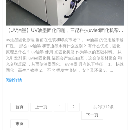
【UV油墨】UV油墨固化问题，三昆科技uvled固化机帮助您解决
uv油墨固化原理 当前在包装和印刷市场中， uv油墨 的使用越来越
广泛。 那么 uv油墨 和普通墨水有什么区别？ 有什么优点，固化
原理是什么？ uv油墨 使用 光固化树脂 作为墨水的基础材料。 从
光引发剂 到 uvled固化机 辐照会产生自由基，这会使基材聚合 和
光交联反应 ，从而使油墨固化。 uv油墨 具有以下特征： 1。 快速
固化，高生产效率 2。 不含 挥发性溶剂 ，安全又环保 3。...
阅读详情
共2页/12条
首页
上一页
1
2
下一页
末页